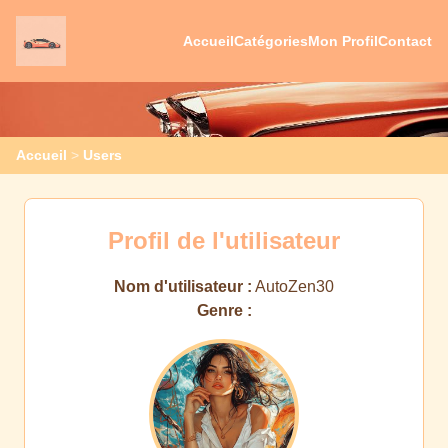
Accueil
Catégories
Mon Profil
Contact
Accueil
>
Users
Profil de l'utilisateur
Nom d'utilisateur :
AutoZen30
Genre :