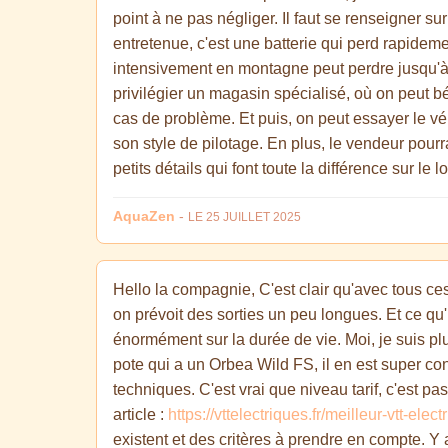
point à ne pas négliger. Il faut se renseigner su
entretenue, c'est une batterie qui perd rapideme
intensivement en montagne peut perdre jusqu'à 
privilégier un magasin spécialisé, où on peut b
cas de problème. Et puis, on peut essayer le vél
son style de pilotage. En plus, le vendeur pourra
petits détails qui font toute la différence sur le 
AquaZen
-
LE 25 JUILLET 2025
Hello la compagnie, C'est clair qu'avec tous ces
on prévoit des sorties un peu longues. Et ce qu'i
énormément sur la durée de vie. Moi, je suis plu
pote qui a un Orbea Wild FS, il en est super c
techniques. C'est vrai que niveau tarif, c'est p
article :
https://vttelectriques.fr/meilleur-vtt-elect
existent et des critères à prendre en compte. Y