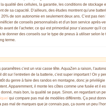
r la qualité des cellules, la garantie, les conditions de stockage
nt de sa capacité. D'ailleurs, des études montrent qu'une batter
20% de son autonomie en seulement deux ans. C'est pas rien ! P
énéficier de conseils personnalisés et d'un bon service après-ve
o avant de l'acheter, ce qui est primordial pour s'assurer qu'il 
 te donner des conseils sur le type de pneus à utiliser selon le t
long terme.
 paramêtres c'est un vrai casse tête. AquaZen a raison, l'autonomi
l dit sur l'entretien de la batterie, c'est super important ! On y 
tôt du genre à faire des randos en montagne, donc je privilégie 
ontent. Apparemment, il monte les côtes comme une fusée et il e
as donné, mais bon, la qualité se paye. Sinon, en regardant un peu
rique/
qui compare pas mal de modèles différents. Ça peut donner
 a pas mal de marques que je connais pas, ça ouvre un peu l'hori