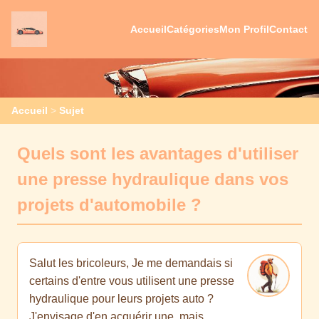
Accueil
Catégories
Mon Profil
Contact
Accueil
>
Sujet
Quels sont les avantages d'utiliser
une presse hydraulique dans vos
projets d'automobile ?
Salut les bricoleurs, Je me demandais si
certains d'entre vous utilisent une presse
hydraulique pour leurs projets auto ?
J'envisage d'en acquérir une, mais