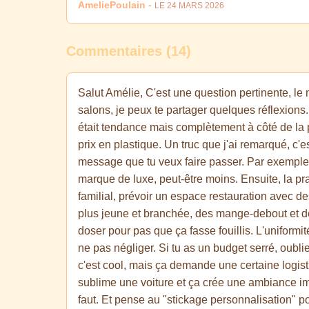
AmeliePoulain
-
LE 24 MARS 2026
Commentaires (14)
Salut Amélie, C'est une question pertinente, le
salons, je peux te partager quelques réflexions. D
était tendance mais complètement à côté de la 
prix en plastique. Un truc que j'ai remarqué, c'es
message que tu veux faire passer. Par exemple,
marque de luxe, peut-être moins. Ensuite, la prat
familial, prévoir un espace restauration avec des
plus jeune et branchée, des mange-debout et d
doser pour pas que ça fasse fouillis. L'uniformi
ne pas négliger. Si tu as un budget serré, oubl
c'est cool, mais ça demande une certaine logistiqu
sublime une voiture et ça crée une ambiance imm
faut. Et pense au "stickage personnalisation" p