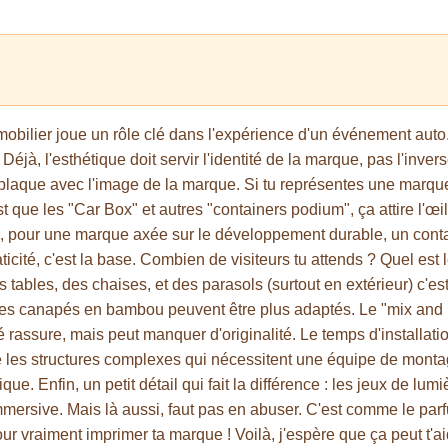
 mobilier joue un rôle clé dans l'expérience d'un événement auto
éjà, l'esthétique doit servir l'identité de la marque, pas l'invers
plaque avec l'image de la marque. Si tu représentes une marque
t que les "Car Box" et autres "containers podium", ça attire l'œil,
 pour une marque axée sur le développement durable, un contai
icité, c'est la base. Combien de visiteurs tu attends ? Quel est l
 tables, des chaises, et des parasols (surtout en extérieur) c'est
es canapés en bambou peuvent être plus adaptés. Le "mix and m
té rassure, mais peut manquer d'originalité. Le temps d'installati
ie les structures complexes qui nécessitent une équipe de monta
e. Enfin, un petit détail qui fait la différence : les jeux de lumiè
ersive. Mais là aussi, faut pas en abuser. C'est comme le parfu
our vraiment imprimer ta marque ! Voilà, j'espère que ça peut t'