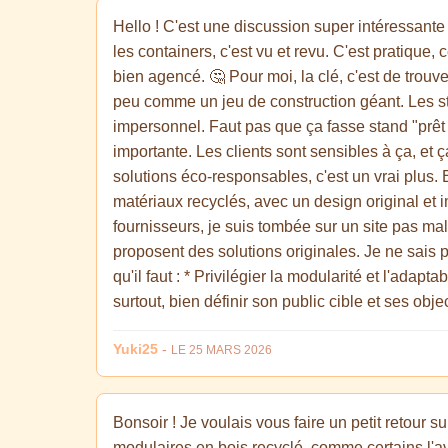
Hello ! C'est une discussion super intéressante 
les containers, c'est vu et revu. C'est pratique
bien agencé. 🤔 Pour moi, la clé, c'est de tr
peu comme un jeu de construction géant. Les stru
impersonnel. Faut pas que ça fasse stand "prêt
importante. Les clients sont sensibles à ça, et ç
solutions éco-responsables, c'est un vrai plus
matériaux recyclés, avec un design original et i
fournisseurs, je suis tombée sur un site pas mal
proposent des solutions originales. Je ne sais 
qu'il faut : * Privilégier la modularité et l'adapt
surtout, bien définir son public cible et ses objec
Yuki25
-
LE 25 MARS 2026
Bonsoir ! Je voulais vous faire un petit retour 
modulaires en bois recyclé, comme certains l'av