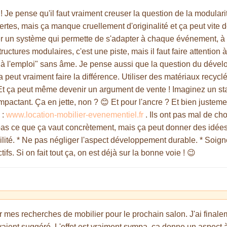
! Je pense qu'il faut vraiment creuser la question de la modularit
, certes, mais ça manque cruellement d'originalité et ça peut vi
ouver un système qui permette de s'adapter à chaque événement,
ctures modulaires, c'est une piste, mais il faut faire attention à
 à l'emploi" sans âme. Je pense aussi que la question du dével
a peut vraiment faire la différence. Utiliser des matériaux recyc
. Et ça peut même devenir un argument de vente ! Imaginez un st
mpactant. Ça en jette, non ? 😊 Et pour l'ancre ? Et bien justeme
 :
www.location-mobilier-evenementiel.fr
. Ils ont pas mal de ch
pas ce que ça vaut concrètement, mais ça peut donner des idées.
abilité. * Ne pas négliger l'aspect développement durable. * Soigner l
tifs. Si on fait tout ça, on est déjà sur la bonne voie ! 😉
sur mes recherches de mobilier pour le prochain salon. J'ai final
aient suggéré. L'effet est vraiment sympa, ça donne un aspect à