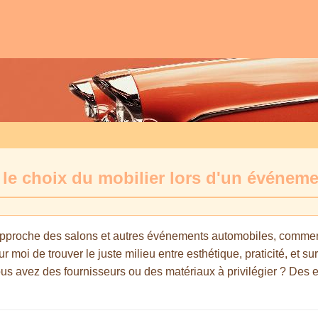
 le choix du mobilier lors d'un événem
pproche des salons et autres événements automobiles, comment 
 moi de trouver le juste milieu entre esthétique, praticité, et su
us avez des fournisseurs ou des matériaux à privilégier ? Des e