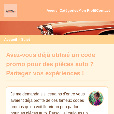
Accueil
Catégories
Mon Profil
Contact
Accueil
>
Sujet
Avez-vous déjà utilisé un code
promo pour des pièces auto ?
Partagez vos expériences !
Je me demandais si certains d'entre vous
avaient déjà profité de ces fameux codes
promos qu'on voit fleurir un peu partout
pour les pièces auto. Perso, j'ai toujours un