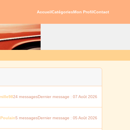
Accueil
Catégories
Mon Profil
Contact
mille98
24 messages
Dernier message : 07 Août 2026
ePoulain
5 messages
Dernier message : 05 Août 2026