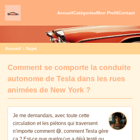
Accueil
Catégories
Mon Profil
Contact
Accueil
>
Sujet
Comment se comporte la conduite
autonome de Tesla dans les rues
animées de New York ?
Je me demandais, avec toute cette
circulation et les piétons qui traversent
n'importe comment 😅, comment Tesla gère
ça ? Est-ce que quelqu'un a déjà testé ou