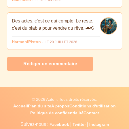
LE 01 JUIN 2026
Des actes, c'est ce qui compte. Le reste,
c'est du blabla pour vendre du rêve. 🚗💨
HarmoniPiston
-
LE 20 JUILLET 2026
Rédiger un commentaire
© 2026 Autofr. Tous droits réservés.
Accueil
Plan du site
À propos
Conditions d'utilisation
Politique de confidentialité
Contact
Suivez-nous :
|
|
Facebook
Twitter
Instagram