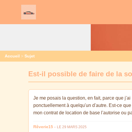
Accueil
>
Sujet
Est-il possible de faire de la
Je me posais la question, en fait, parce que j'a
ponctuellement à quelqu'un d'autre. Est-ce que 
mon contrat de location de base l'autorise ou pa
Rêverie15
-
LE 29 MARS 2025