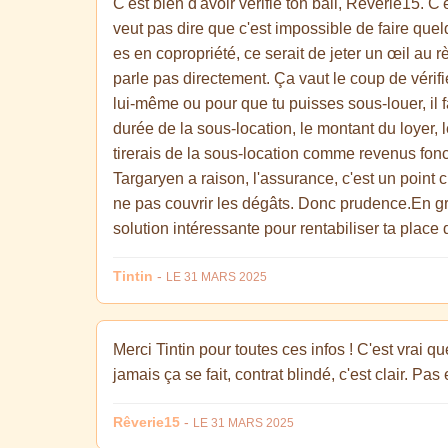
C'est bien d'avoir vérifié ton bail, Rêverie15. C
veut pas dire que c'est impossible de faire quel
es en copropriété, ce serait de jeter un œil au 
parle pas directement. Ça vaut le coup de vérifie
lui-même ou pour que tu puisses sous-louer, il 
durée de la sous-location, le montant du loyer, l
tirerais de la sous-location comme revenus fonc
Targaryen a raison, l'assurance, c'est un point c
ne pas couvrir les dégâts. Donc prudence.En gro
solution intéressante pour rentabiliser ta place 
Tintin
-
LE 31 MARS 2025
Merci Tintin pour toutes ces infos ! C'est vrai q
jamais ça se fait, contrat blindé, c'est clair. Pa
Rêverie15
-
LE 31 MARS 2025