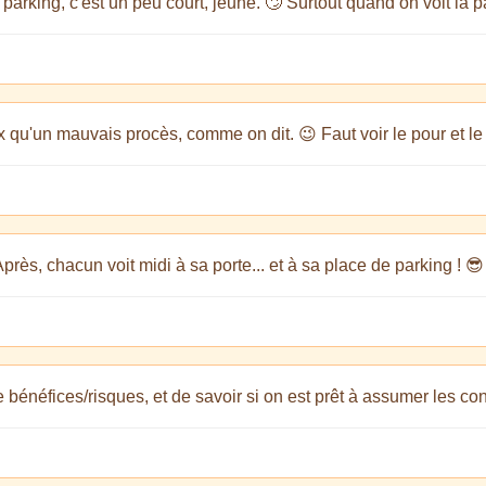
parking, c'est un peu court, jeune. 🙄 Surtout quand on voit la 
qu'un mauvais procès, comme on dit. 😉 Faut voir le pour et le 
Après, chacun voit midi à sa porte... et à sa place de parking ! 😎
 bénéfices/risques, et de savoir si on est prêt à assumer les c