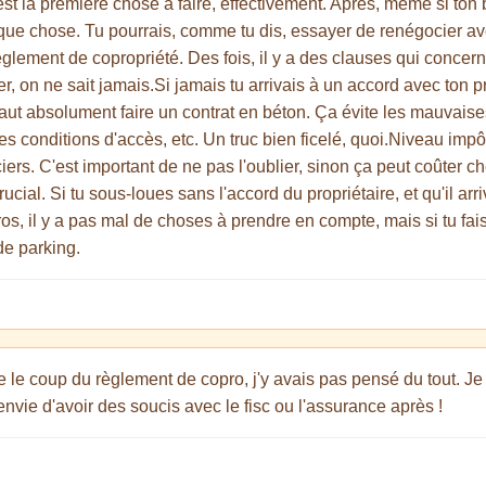
'est la première chose à faire, effectivement. Après, même si ton b
que chose. Tu pourrais, comme tu dis, essayer de renégocier avec
règlement de copropriété. Des fois, il y a des clauses qui concer
r, on ne sait jamais.Si jamais tu arrivais à un accord avec ton pr
faut absolument faire un contrat en béton. Ça évite les mauvaise
es conditions d'accès, etc. Un truc bien ficelé, quoi.Niveau impôt
iers. C'est important de ne pas l'oublier, sinon ça peut coûter 
rucial. Si tu sous-loues sans l'accord du propriétaire, et qu'il a
s, il y a pas mal de choses à prendre en compte, mais si tu fais
de parking.
ue le coup du règlement de copro, j'y avais pas pensé du tout. Je 
s envie d'avoir des soucis avec le fisc ou l'assurance après !