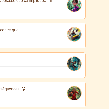
paperasse que ça implique… 🤦‍♂️
contre quoi.
onséquences. 🤔